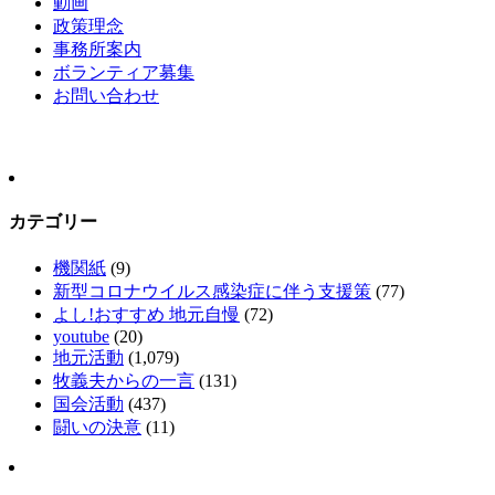
動画
政策理念
事務所案内
ボランティア募集
お問い合わせ
カテゴリー
機関紙
(9)
新型コロナウイルス感染症に伴う支援策
(77)
よし!おすすめ 地元自慢
(72)
youtube
(20)
地元活動
(1,079)
牧義夫からの一言
(131)
国会活動
(437)
闘いの決意
(11)