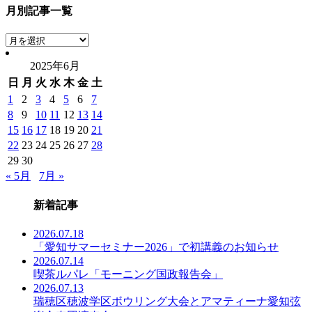
月別記事一覧
月
別
2025年6月
記
日
月
火
水
木
金
土
事
一
1
2
3
4
5
6
7
覧
8
9
10
11
12
13
14
15
16
17
18
19
20
21
22
23
24
25
26
27
28
29
30
« 5月
7月 »
新着記事
2026.07.18
「愛知サマーセミナー2026」で初講義のお知らせ
2026.07.14
喫茶ルパレ「モーニング国政報告会」
2026.07.13
瑞穂区穂波学区ボウリング大会とアマティーナ愛知弦