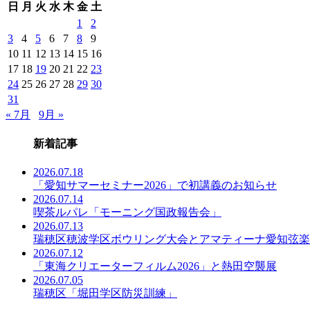
日
月
火
水
木
金
土
事
一
1
2
覧
3
4
5
6
7
8
9
10
11
12
13
14
15
16
17
18
19
20
21
22
23
24
25
26
27
28
29
30
31
« 7月
9月 »
新着記事
2026.07.18
「愛知サマーセミナー2026」で初講義のお知らせ
2026.07.14
喫茶ルパレ「モーニング国政報告会」
2026.07.13
瑞穂区穂波学区ボウリング大会とアマティーナ愛知弦楽
2026.07.12
「東海クリエーターフィルム2026」と熱田空襲展
2026.07.05
瑞穂区「堀田学区防災訓練」