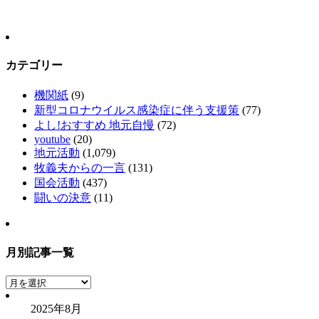
カテゴリー
機関紙
(9)
新型コロナウイルス感染症に伴う支援策
(77)
よし!おすすめ 地元自慢
(72)
youtube
(20)
地元活動
(1,079)
牧義夫からの一言
(131)
国会活動
(437)
闘いの決意
(11)
月別記事一覧
月
別
2025年8月
記