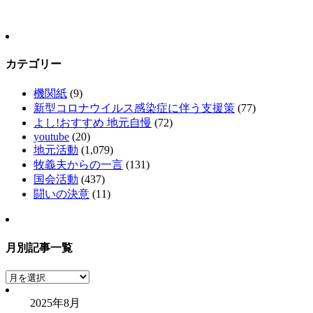
カテゴリー
機関紙
(9)
新型コロナウイルス感染症に伴う支援策
(77)
よし!おすすめ 地元自慢
(72)
youtube
(20)
地元活動
(1,079)
牧義夫からの一言
(131)
国会活動
(437)
闘いの決意
(11)
月別記事一覧
月
別
2025年8月
記