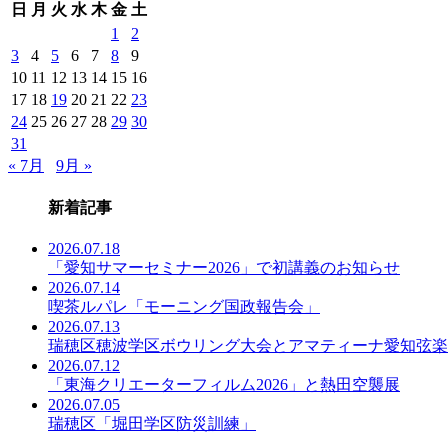
日
月
火
水
木
金
土
事
一
1
2
覧
3
4
5
6
7
8
9
10
11
12
13
14
15
16
17
18
19
20
21
22
23
24
25
26
27
28
29
30
31
« 7月
9月 »
新着記事
2026.07.18
「愛知サマーセミナー2026」で初講義のお知らせ
2026.07.14
喫茶ルパレ「モーニング国政報告会」
2026.07.13
瑞穂区穂波学区ボウリング大会とアマティーナ愛知弦楽
2026.07.12
「東海クリエーターフィルム2026」と熱田空襲展
2026.07.05
瑞穂区「堀田学区防災訓練」