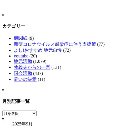
カテゴリー
機関紙
(9)
新型コロナウイルス感染症に伴う支援策
(77)
よし!おすすめ 地元自慢
(72)
youtube
(20)
地元活動
(1,079)
牧義夫からの一言
(131)
国会活動
(437)
闘いの決意
(11)
月別記事一覧
月
別
2025年9月
記