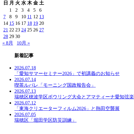
日
月
火
水
木
金
土
事
一
1
2
3
4
5
6
覧
7
8
9
10
11
12
13
14
15
16
17
18
19
20
21
22
23
24
25
26
27
28
29
30
« 8月
10月 »
新着記事
2026.07.18
「愛知サマーセミナー2026」で初講義のお知らせ
2026.07.14
喫茶ルパレ「モーニング国政報告会」
2026.07.13
瑞穂区穂波学区ボウリング大会とアマティーナ愛知弦楽
2026.07.12
「東海クリエーターフィルム2026」と熱田空襲展
2026.07.05
瑞穂区「堀田学区防災訓練」