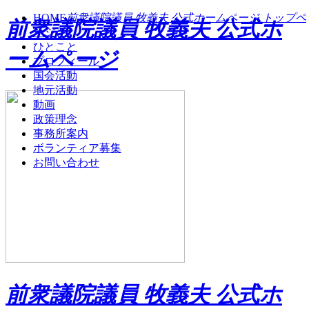
HOME
前衆議院議員 牧義夫 公式ホームページ トップペ
前衆議院議員 牧義夫 公式ホ
ージ
ひとこと
ームページ
プロフィール
国会活動
地元活動
動画
政策理念
事務所案内
ボランティア募集
お問い合わせ
前衆議院議員 牧義夫 公式ホ