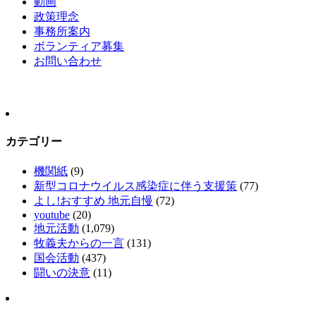
動画
政策理念
事務所案内
ボランティア募集
お問い合わせ
カテゴリー
機関紙
(9)
新型コロナウイルス感染症に伴う支援策
(77)
よし!おすすめ 地元自慢
(72)
youtube
(20)
地元活動
(1,079)
牧義夫からの一言
(131)
国会活動
(437)
闘いの決意
(11)