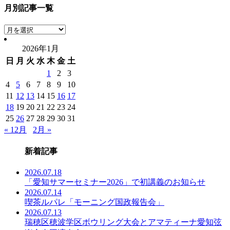
月別記事一覧
月
別
2026年1月
記
日
月
火
水
木
金
土
事
一
1
2
3
覧
4
5
6
7
8
9
10
11
12
13
14
15
16
17
18
19
20
21
22
23
24
25
26
27
28
29
30
31
« 12月
2月 »
新着記事
2026.07.18
「愛知サマーセミナー2026」で初講義のお知らせ
2026.07.14
喫茶ルパレ「モーニング国政報告会」
2026.07.13
瑞穂区穂波学区ボウリング大会とアマティーナ愛知弦