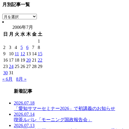
月別記事一覧
月
別
2006年7月
記
日
月
火
水
木
金
土
事
一
1
覧
2
3
4
5
6
7
8
9
10
11
12
13
14
15
16
17
18
19
20
21
22
23
24
25
26
27
28
29
30
31
« 6月
8月 »
新着記事
2026.07.18
「愛知サマーセミナー2026」で初講義のお知らせ
2026.07.14
喫茶ルパレ「モーニング国政報告会」
2026.07.13