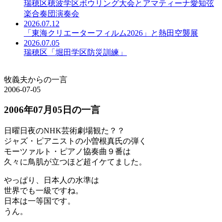
瑞穂区穂波学区ボウリング大会とアマティーナ愛知弦
楽合奏団演奏会
2026.07.12
「東海クリエーターフィルム2026」と熱田空襲展
2026.07.05
瑞穂区「堀田学区防災訓練」
牧義夫からの一言
2006-07-05
2006年07月05日の一言
日曜日夜のNHK芸術劇場観た？？
ジャズ・ピアニストの小曽根真氏の弾く
モーツァルト・ピアノ協奏曲９番は
久々に鳥肌が立つほど超イケてました。
やっぱり、日本人の水準は
世界でも一級ですね。
日本は一等国です。
うん。