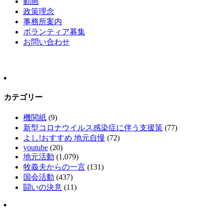
動画
政策理念
事務所案内
ボランティア募集
お問い合わせ
カテゴリー
機関紙
(9)
新型コロナウイルス感染症に伴う支援策
(77)
よし!おすすめ 地元自慢
(72)
youtube
(20)
地元活動
(1,079)
牧義夫からの一言
(131)
国会活動
(437)
闘いの決意
(11)