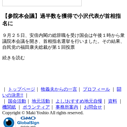
【参院本会議】過半数を獲得で小沢代表が首相指
名に
９月２５日、安倍内閣の総辞職を受け国会は午後１時から衆
議院本会議を開き、首相指名選挙を行いました。その結果、
自民党の福田康夫総裁が第１回投票
続きを読む
｜
トップページ
｜
牧義夫からの一言
｜
プロフィール
｜
闘
いの決意!!
｜
｜
国会活動
｜
地元活動
｜
よし!おすすめ地元自慢
｜
資料
｜
機関紙
｜
ボランティア
｜
事務所案内
｜
お問合せ
｜
Copyright © Maki Yoshio All rights reserved.