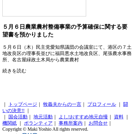
５月６日農業農村整備事業の予算確保に関する要
望書を預かりました
５月６日（木）民主党愛知県議団の会議室にて、港区の７土
地改良区の理事長並びに福田悪水土地改良区、尾張農水事務
所、名古屋緑政土木局から農業農村
続きを読む
｜
トップページ
｜
牧義夫からの一言
｜
プロフィール
｜
闘
いの決意!!
｜
｜
国会活動
｜
地元活動
｜
よし!おすすめ地元自慢
｜
資料
｜
機関紙
｜
ボランティア
｜
事務所案内
｜
お問合せ
｜
Copyright © Maki Yoshio All rights reserved.