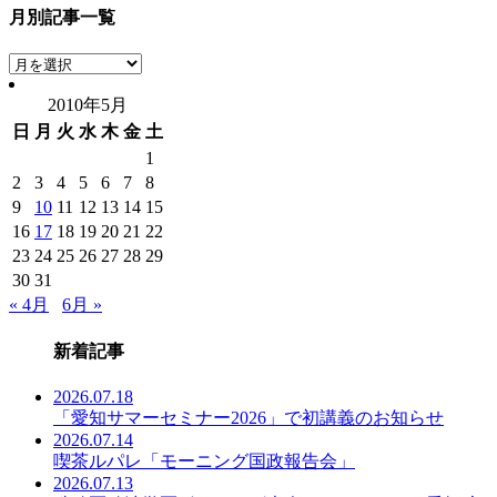
月別記事一覧
月
別
2010年5月
記
日
月
火
水
木
金
土
事
一
1
覧
2
3
4
5
6
7
8
9
10
11
12
13
14
15
16
17
18
19
20
21
22
23
24
25
26
27
28
29
30
31
« 4月
6月 »
新着記事
2026.07.18
「愛知サマーセミナー2026」で初講義のお知らせ
2026.07.14
喫茶ルパレ「モーニング国政報告会」
2026.07.13