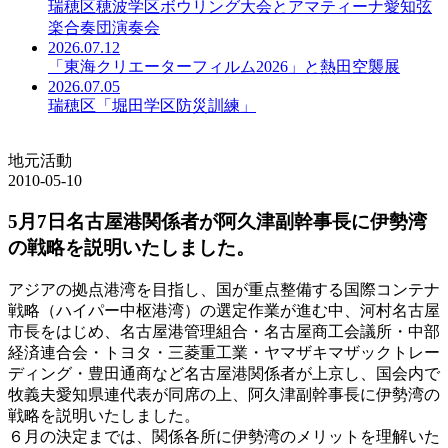
瑞穂区穂波学区ボウリング大会とアマティーナ愛知弦
楽合奏団演奏会
2026.07.12
「東海クリエーターフィルム2026」と熱田空襲展
2026.07.05
瑞穂区「堀田学区防災訓練」
地元活動
2010-05-10
5月7日名古屋港関係者が阿久津副幹事長に伊勢湾
の戦略を説明いたしました。
アジアの拠点港湾を目指し、国が重点整備する国際コンテナ
戦略（ハイパー中枢港湾）の選定作業が進む中、河村名古屋
市長をはじめ、名古屋港管理組合・名古屋商工会議所・中部
経済連合会・トヨタ・三菱重工業・ヤマザキマザックトレー
ディング・豊田通商など名古屋港関係者が上京し、国会内で
牧義夫愛知県連代表が同席の上、阿久津副幹事長に伊勢湾の
戦略を説明いたしました。
６月の決定までは、関係各所に伊勢湾のメリットを理解いた