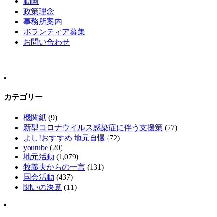
動画
政策理念
事務所案内
ボランティア募集
お問い合わせ
カテゴリー
機関紙
(9)
新型コロナウイルス感染症に伴う支援策
(77)
よし!おすすめ 地元自慢
(72)
youtube
(20)
地元活動
(1,079)
牧義夫からの一言
(131)
国会活動
(437)
闘いの決意
(11)