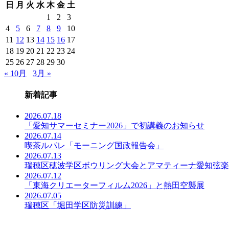
日
月
火
水
木
金
土
事
一
1
2
3
覧
4
5
6
7
8
9
10
11
12
13
14
15
16
17
18
19
20
21
22
23
24
25
26
27
28
29
30
« 10月
3月 »
新着記事
2026.07.18
「愛知サマーセミナー2026」で初講義のお知らせ
2026.07.14
喫茶ルパレ「モーニング国政報告会」
2026.07.13
瑞穂区穂波学区ボウリング大会とアマティーナ愛知弦楽
2026.07.12
「東海クリエーターフィルム2026」と熱田空襲展
2026.07.05
瑞穂区「堀田学区防災訓練」