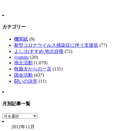
カテゴリー
機関紙
(9)
新型コロナウイルス感染症に伴う支援策
(77)
よし!おすすめ 地元自慢
(72)
youtube
(20)
地元活動
(1,079)
牧義夫からの一言
(131)
国会活動
(437)
闘いの決意
(11)
月別記事一覧
月
別
2012年11月
記