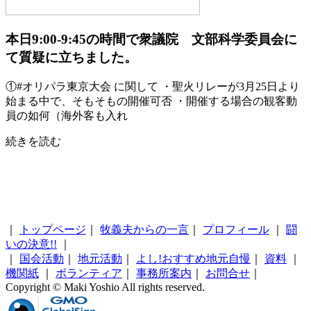
本日9:00-9:45の時間で衆議院 文部科学委員会に
て質疑に立ちました。
①#オリパラ東京大会 に関して ・聖火リレーが3月25日より
始まる中で、そもそもの開催可否 ・開催する場合の観客動
員の如何（海外客も入れ
続きを読む
｜
トップページ
｜
牧義夫からの一言
｜
プロフィール
｜
闘
いの決意!!
｜
｜
国会活動
｜
地元活動
｜
よし!おすすめ地元自慢
｜
資料
｜
機関紙
｜
ボランティア
｜
事務所案内
｜
お問合せ
｜
Copyright © Maki Yoshio All rights reserved.