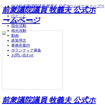
HOME
前衆議院議員 牧義夫 公式ホームページ トップペ
前衆議院議員 牧義夫 公式ホ
ージ
ひとこと
ームページ
プロフィール
国会活動
地元活動
動画
政策理念
事務所案内
ボランティア募集
お問い合わせ
前衆議院議員 牧義夫 公式ホ