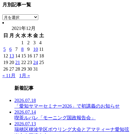
月別記事一覧
月
別
2021年12月
記
日
月
火
水
木
金
土
事
一
1
2
3
4
覧
5
6
7
8
9
10
11
12
13
14
15
16
17
18
19
20
21
22
23
24
25
26
27
28
29
30
31
« 11月
1月 »
新着記事
2026.07.18
「愛知サマーセミナー2026」で初講義のお知らせ
2026.07.14
喫茶ルパレ「モーニング国政報告会」
2026.07.13
瑞穂区穂波学区ボウリング大会とアマティーナ愛知弦