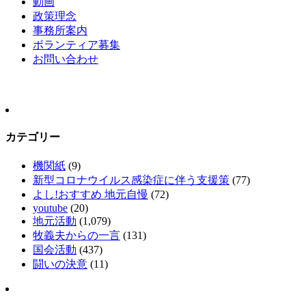
動画
政策理念
事務所案内
ボランティア募集
お問い合わせ
カテゴリー
機関紙
(9)
新型コロナウイルス感染症に伴う支援策
(77)
よし!おすすめ 地元自慢
(72)
youtube
(20)
地元活動
(1,079)
牧義夫からの一言
(131)
国会活動
(437)
闘いの決意
(11)