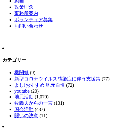
動画
政策理念
事務所案内
ボランティア募集
お問い合わせ
カテゴリー
機関紙
(9)
新型コロナウイルス感染症に伴う支援策
(77)
よし!おすすめ 地元自慢
(72)
youtube
(20)
地元活動
(1,079)
牧義夫からの一言
(131)
国会活動
(437)
闘いの決意
(11)