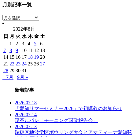
月別記事一覧
月
別
2022年8月
記
日
月
火
水
木
金
土
事
一
1
2
3
4
5
6
覧
7
8
9
10
11
12
13
14
15
16
17
18
19
20
21
22
23
24
25
26
27
28
29
30
31
« 7月
9月 »
新着記事
2026.07.18
「愛知サマーセミナー2026」で初講義のお知らせ
2026.07.14
喫茶ルパレ「モーニング国政報告会」
2026.07.13
瑞穂区穂波学区ボウリング大会とアマティーナ愛知弦