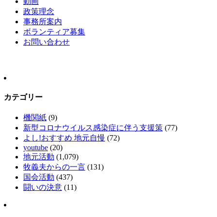
動画
政策理念
事務所案内
ボランティア募集
お問い合わせ
カテゴリー
機関紙
(9)
新型コロナウイルス感染症に伴う支援策
(77)
よし!おすすめ 地元自慢
(72)
youtube
(20)
地元活動
(1,079)
牧義夫からの一言
(131)
国会活動
(437)
闘いの決意
(11)