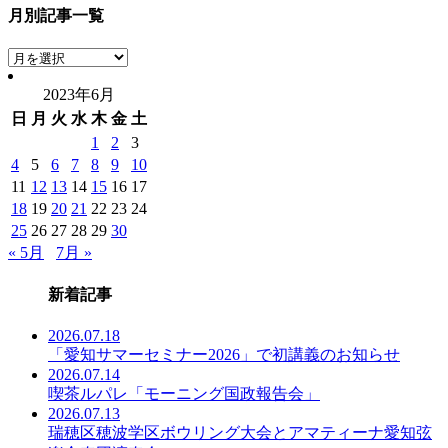
月別記事一覧
月
別
2023年6月
記
日
月
火
水
木
金
土
事
一
1
2
3
覧
4
5
6
7
8
9
10
11
12
13
14
15
16
17
18
19
20
21
22
23
24
25
26
27
28
29
30
« 5月
7月 »
新着記事
2026.07.18
「愛知サマーセミナー2026」で初講義のお知らせ
2026.07.14
喫茶ルパレ「モーニング国政報告会」
2026.07.13
瑞穂区穂波学区ボウリング大会とアマティーナ愛知弦