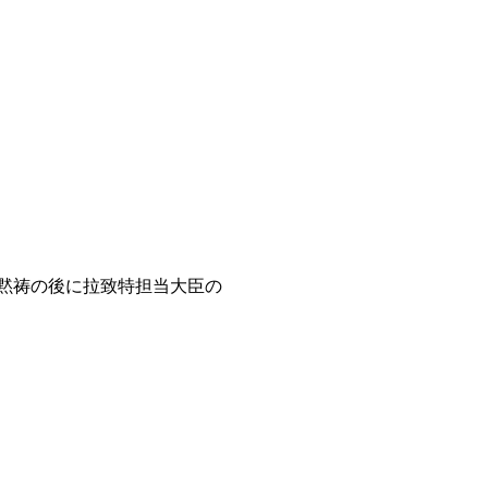
黙祷の後に拉致特担当大臣の