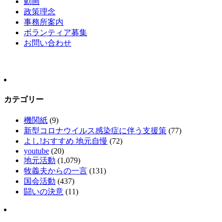
動画
政策理念
事務所案内
ボランティア募集
お問い合わせ
カテゴリー
機関紙
(9)
新型コロナウイルス感染症に伴う支援策
(77)
よし!おすすめ 地元自慢
(72)
youtube
(20)
地元活動
(1,079)
牧義夫からの一言
(131)
国会活動
(437)
闘いの決意
(11)