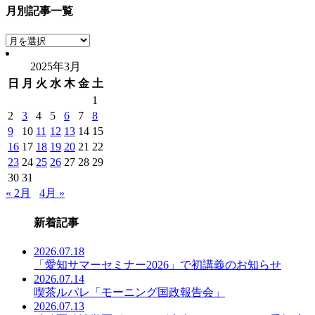
月別記事一覧
月
別
2025年3月
記
日
月
火
水
木
金
土
事
一
1
覧
2
3
4
5
6
7
8
9
10
11
12
13
14
15
16
17
18
19
20
21
22
23
24
25
26
27
28
29
30
31
« 2月
4月 »
新着記事
2026.07.18
「愛知サマーセミナー2026」で初講義のお知らせ
2026.07.14
喫茶ルパレ「モーニング国政報告会」
2026.07.13