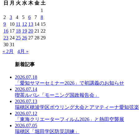
日
月
火
水
木
金
土
事
一
1
覧
2
3
4
5
6
7
8
9
10
11
12
13
14
15
16
17
18
19
20
21
22
23
24
25
26
27
28
29
30
31
« 2月
4月 »
新着記事
2026.07.18
「愛知サマーセミナー2026」で初講義のお知らせ
2026.07.14
喫茶ルパレ「モーニング国政報告会」
2026.07.13
瑞穂区穂波学区ボウリング大会とアマティーナ愛知弦楽
2026.07.12
「東海クリエーターフィルム2026」と熱田空襲展
2026.07.05
瑞穂区「堀田学区防災訓練」