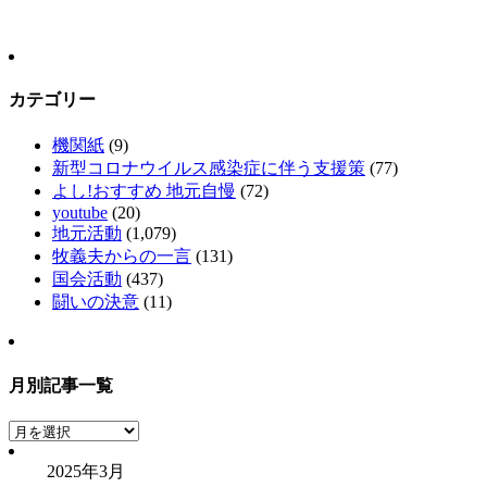
カテゴリー
機関紙
(9)
新型コロナウイルス感染症に伴う支援策
(77)
よし!おすすめ 地元自慢
(72)
youtube
(20)
地元活動
(1,079)
牧義夫からの一言
(131)
国会活動
(437)
闘いの決意
(11)
月別記事一覧
月
別
2025年3月
記