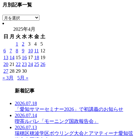
月別記事一覧
月
別
2025年4月
記
日
月
火
水
木
金
土
事
一
1
2
3
4
5
覧
6
7
8
9
10
11
12
13
14
15
16
17
18
19
20
21
22
23
24
25
26
27
28
29
30
« 3月
5月 »
新着記事
2026.07.18
「愛知サマーセミナー2026」で初講義のお知らせ
2026.07.14
喫茶ルパレ「モーニング国政報告会」
2026.07.13
瑞穂区穂波学区ボウリング大会とアマティーナ愛知弦