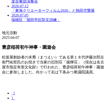
楽合奏団演奏会
2026.07.12
「東海クリエーターフィルム2026」と熱田空襲展
2026.07.05
瑞穂区「堀田学区防災訓練」
地元活動
2025-04-07
豊彦稲荷初午神事・園遊会
松坂屋創始者の末裔（まつえい）である第１８代伊藤次郎左
衛門祐哲氏のお招きで当家の旧別荘「揚輝荘」（現在は名古
屋市指定有形文化財）で行われた、豊彦稲荷初午神事・園遊
会に参加しました。向かって右は下条みつ衆議院議員。
《
》