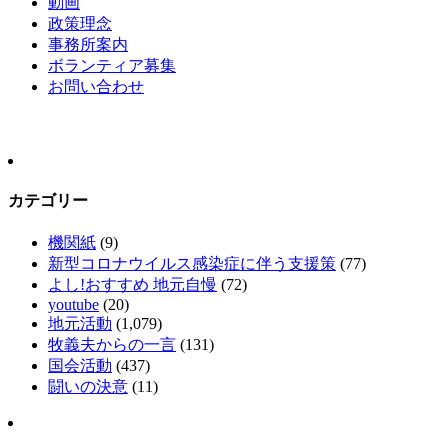
動画
政策理念
事務所案内
ボランティア募集
お問い合わせ
カテゴリー
機関紙
(9)
新型コロナウイルス感染症に伴う支援策
(77)
よし!おすすめ 地元自慢
(72)
youtube
(20)
地元活動
(1,079)
牧義夫からの一言
(131)
国会活動
(437)
闘いの決意
(11)