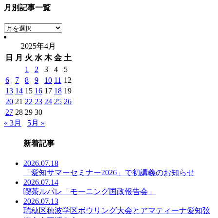
月別記事一覧
月
別
2025年4月
記
日
月
火
水
木
金
土
事
一
1
2
3
4
5
覧
6
7
8
9
10
11
12
13
14
15
16
17
18
19
20
21
22
23
24
25
26
27
28
29
30
« 3月
5月 »
新着記事
2026.07.18
「愛知サマーセミナー2026」で初講義のお知らせ
2026.07.14
喫茶ルパレ「モーニング国政報告会」
2026.07.13
瑞穂区穂波学区ボウリング大会とアマティーナ愛知弦