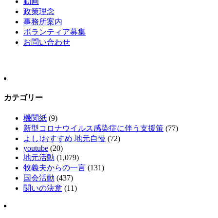
動画
政策理念
事務所案内
ボランティア募集
お問い合わせ
カテゴリー
機関紙
(9)
新型コロナウイルス感染症に伴う支援策
(77)
よし!おすすめ 地元自慢
(72)
youtube
(20)
地元活動
(1,079)
牧義夫からの一言
(131)
国会活動
(437)
闘いの決意
(11)