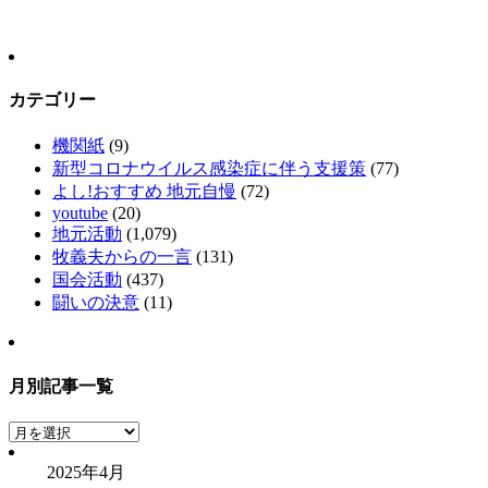
カテゴリー
機関紙
(9)
新型コロナウイルス感染症に伴う支援策
(77)
よし!おすすめ 地元自慢
(72)
youtube
(20)
地元活動
(1,079)
牧義夫からの一言
(131)
国会活動
(437)
闘いの決意
(11)
月別記事一覧
月
別
2025年4月
記