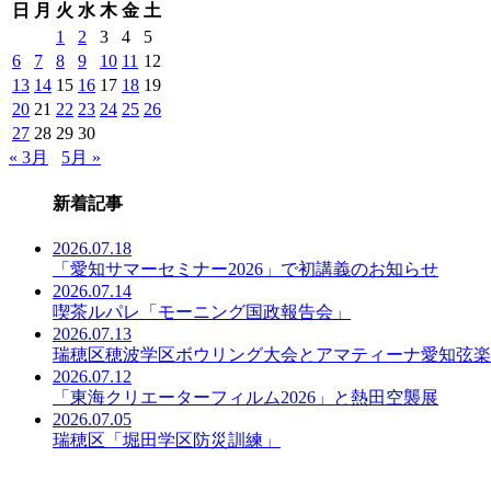
日
月
火
水
木
金
土
事
一
1
2
3
4
5
覧
6
7
8
9
10
11
12
13
14
15
16
17
18
19
20
21
22
23
24
25
26
27
28
29
30
« 3月
5月 »
新着記事
2026.07.18
「愛知サマーセミナー2026」で初講義のお知らせ
2026.07.14
喫茶ルパレ「モーニング国政報告会」
2026.07.13
瑞穂区穂波学区ボウリング大会とアマティーナ愛知弦楽
2026.07.12
「東海クリエーターフィルム2026」と熱田空襲展
2026.07.05
瑞穂区「堀田学区防災訓練」