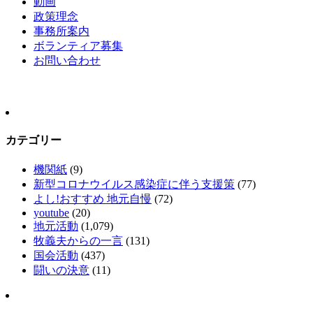
動画
政策理念
事務所案内
ボランティア募集
お問い合わせ
カテゴリー
機関紙
(9)
新型コロナウイルス感染症に伴う支援策
(77)
よし!おすすめ 地元自慢
(72)
youtube
(20)
地元活動
(1,079)
牧義夫からの一言
(131)
国会活動
(437)
闘いの決意
(11)