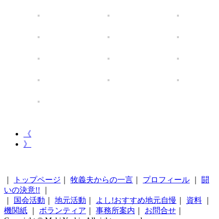
《
》
｜
トップページ
｜
牧義夫からの一言
｜
プロフィール
｜
闘
いの決意!!
｜
｜
国会活動
｜
地元活動
｜
よし!おすすめ地元自慢
｜
資料
｜
機関紙
｜
ボランティア
｜
事務所案内
｜
お問合せ
｜