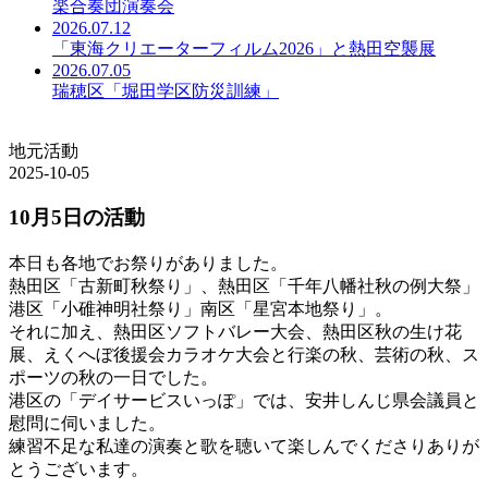
楽合奏団演奏会
2026.07.12
「東海クリエーターフィルム2026」と熱田空襲展
2026.07.05
瑞穂区「堀田学区防災訓練」
地元活動
2025-10-05
10月5日の活動
本日も各地でお祭りがありました。
熱田区「古新町秋祭り」、熱田区「千年八幡社秋の例大祭」
港区「小碓神明社祭り」南区「星宮本地祭り」。
それに加え、熱田区ソフトバレー大会、熱田区秋の生け花
展、えくへぼ後援会カラオケ大会と行楽の秋、芸術の秋、ス
ポーツの秋の一日でした。
港区の「デイサービスいっぽ」では、安井しんじ県会議員と
慰問に伺いました。
練習不足な私達の演奏と歌を聴いて楽しんでくださりありが
とうございます。