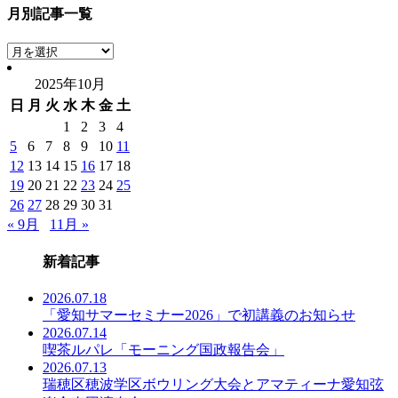
月別記事一覧
月
別
2025年10月
記
日
月
火
水
木
金
土
事
一
1
2
3
4
覧
5
6
7
8
9
10
11
12
13
14
15
16
17
18
19
20
21
22
23
24
25
26
27
28
29
30
31
« 9月
11月 »
新着記事
2026.07.18
「愛知サマーセミナー2026」で初講義のお知らせ
2026.07.14
喫茶ルパレ「モーニング国政報告会」
2026.07.13
瑞穂区穂波学区ボウリング大会とアマティーナ愛知弦