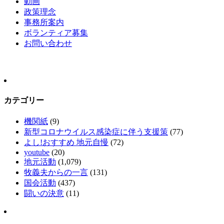
動画
政策理念
事務所案内
ボランティア募集
お問い合わせ
カテゴリー
機関紙
(9)
新型コロナウイルス感染症に伴う支援策
(77)
よし!おすすめ 地元自慢
(72)
youtube
(20)
地元活動
(1,079)
牧義夫からの一言
(131)
国会活動
(437)
闘いの決意
(11)