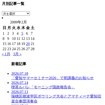
月別記事一覧
月
別
2009年2月
記
日
月
火
水
木
金
土
事
一
1
2
3
4
5
6
7
覧
8
9
10
11
12
13
14
15
16
17
18
19
20
21
22
23
24
25
26
27
28
« 1月
3月 »
新着記事
2026.07.18
「愛知サマーセミナー2026」で初講義のお知らせ
2026.07.14
喫茶ルパレ「モーニング国政報告会」
2026.07.13
瑞穂区穂波学区ボウリング大会とアマティーナ愛知弦
楽合奏団演奏会