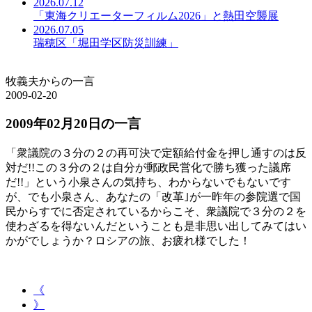
2026.07.12
「東海クリエーターフィルム2026」と熱田空襲展
2026.07.05
瑞穂区「堀田学区防災訓練」
牧義夫からの一言
2009-02-20
2009年02月20日の一言
「衆議院の３分の２の再可決で定額給付金を押し通すのは反
対だ!!この３分の２は自分が郵政民営化で勝ち獲った議席
だ!!」という小泉さんの気持ち、わからないでもないです
が、でも小泉さん、あなたの「改革｣が一昨年の参院選で国
民からすでに否定されているからこそ、衆議院で３分の２を
使わざるを得ないんだということも是非思い出してみてはい
かがでしょうか？ロシアの旅、お疲れ様でした！
《
》