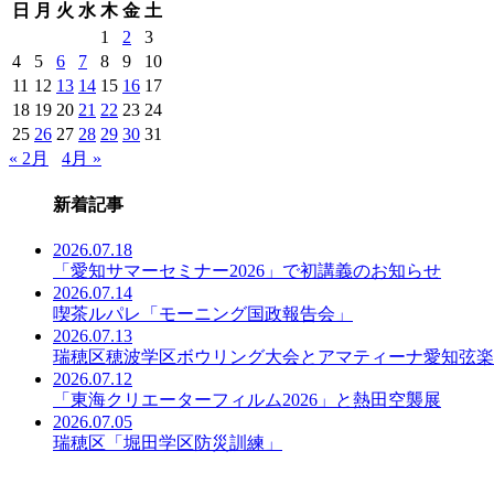
日
月
火
水
木
金
土
事
一
1
2
3
覧
4
5
6
7
8
9
10
11
12
13
14
15
16
17
18
19
20
21
22
23
24
25
26
27
28
29
30
31
« 2月
4月 »
新着記事
2026.07.18
「愛知サマーセミナー2026」で初講義のお知らせ
2026.07.14
喫茶ルパレ「モーニング国政報告会」
2026.07.13
瑞穂区穂波学区ボウリング大会とアマティーナ愛知弦楽
2026.07.12
「東海クリエーターフィルム2026」と熱田空襲展
2026.07.05
瑞穂区「堀田学区防災訓練」