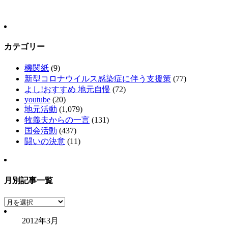
カテゴリー
機関紙
(9)
新型コロナウイルス感染症に伴う支援策
(77)
よし!おすすめ 地元自慢
(72)
youtube
(20)
地元活動
(1,079)
牧義夫からの一言
(131)
国会活動
(437)
闘いの決意
(11)
月別記事一覧
月
別
2012年3月
記