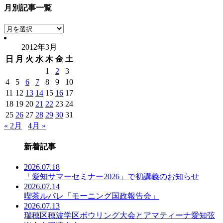
月別記事一覧
月
別
2012年3月
記
日
月
火
水
木
金
土
事
一
1
2
3
覧
4
5
6
7
8
9
10
11
12
13
14
15
16
17
18
19
20
21
22
23
24
25
26
27
28
29
30
31
« 2月
4月 »
新着記事
2026.07.18
「愛知サマーセミナー2026」で初講義のお知らせ
2026.07.14
喫茶ルパレ「モーニング国政報告会」
2026.07.13
瑞穂区穂波学区ボウリング大会とアマティーナ愛知弦