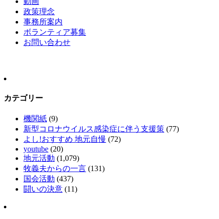
動画
政策理念
事務所案内
ボランティア募集
お問い合わせ
カテゴリー
機関紙
(9)
新型コロナウイルス感染症に伴う支援策
(77)
よし!おすすめ 地元自慢
(72)
youtube
(20)
地元活動
(1,079)
牧義夫からの一言
(131)
国会活動
(437)
闘いの決意
(11)