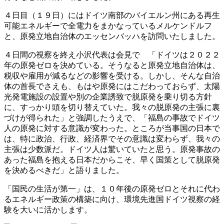
４日目（１９日）にはドイツ南部のバイエルン州にある再生
可能エネルギーで全電力をまかなっているメルケンドルフ
と、原発立地自治体のエッセンバッハを訪問いたしました。
４日間の視察を終え小沢代表は会見で 「ドイツは２０２２
年の原発ゼロを決めている。そうなると原発立地自治体は、
税収や雇用が減るなどの影響を受ける。しかし、そんな自治
体の首長でさえも、もはや原発にはこだわっておらず、太陽
光発電施設の設置や別の企業誘致で脱原発を乗り切る方針
に、すっかり頭を切り替えていた。我々の脱原発の主張に裏
づけが得られた」と強調したうえで、「福島の事故でドイツ
人の原発に対する意識が変わった。ところが当事国の日本で
は、特に政治、行政、経済界でその意識は変わらず、我々の
主張は少数派だ。ドイツ人は驚いていたと思う。原発事故の
あった福島を抱える日本だからこそ、早く国策として脱原発
を決めるべきだ」と語りました。
「国民の生活が第一」は、１０年後の原発ゼロとそれに代わ
るエネルギー政策の構築に向け、環境先進国ドイツ視察の経
験を大いに活かします。