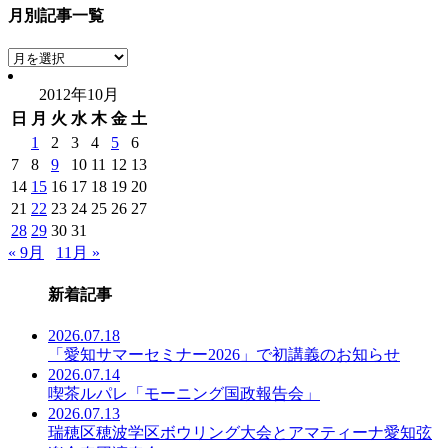
月別記事一覧
月
別
2012年10月
記
日
月
火
水
木
金
土
事
一
1
2
3
4
5
6
覧
7
8
9
10
11
12
13
14
15
16
17
18
19
20
21
22
23
24
25
26
27
28
29
30
31
« 9月
11月 »
新着記事
2026.07.18
「愛知サマーセミナー2026」で初講義のお知らせ
2026.07.14
喫茶ルパレ「モーニング国政報告会」
2026.07.13
瑞穂区穂波学区ボウリング大会とアマティーナ愛知弦