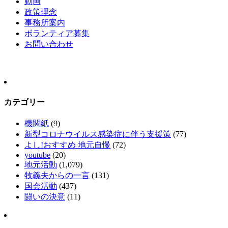
動画
政策理念
事務所案内
ボランティア募集
お問い合わせ
カテゴリー
機関紙
(9)
新型コロナウイルス感染症に伴う支援策
(77)
よし!おすすめ 地元自慢
(72)
youtube
(20)
地元活動
(1,079)
牧義夫からの一言
(131)
国会活動
(437)
闘いの決意
(11)