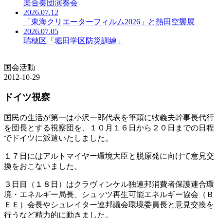
楽合奏団演奏会
2026.07.12
「東海クリエーターフィルム2026」と熱田空襲展
2026.07.05
瑞穂区「堀田学区防災訓練」
国会活動
2012-10-29
ドイツ視察
国民の生活が第一は小沢一郎代表を筆頭に牧義夫幹事長代行
を団長とする視察団を、１０月１６日から２０日までの日程
でドイツに派遣いたしました。
１７日にはアルトマイヤー環境大臣と脱原発に向けて意見交
換をおこないました。
３日目（１８日）はクラヴィンケル独連邦消費者保護連合環
境・エネルギー局長、シュッツ再生可能エネルギー協会（Ｂ
ＥＥ）会長やシュレイター連邦議会環境委員長と意見交換を
行うなど精力的に動きました。