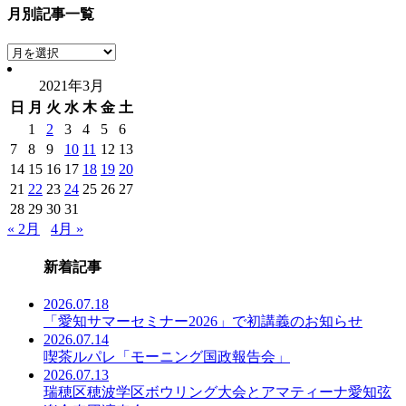
月別記事一覧
月
別
2021年3月
記
日
月
火
水
木
金
土
事
一
1
2
3
4
5
6
覧
7
8
9
10
11
12
13
14
15
16
17
18
19
20
21
22
23
24
25
26
27
28
29
30
31
« 2月
4月 »
新着記事
2026.07.18
「愛知サマーセミナー2026」で初講義のお知らせ
2026.07.14
喫茶ルパレ「モーニング国政報告会」
2026.07.13
瑞穂区穂波学区ボウリング大会とアマティーナ愛知弦