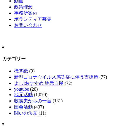
動画
政策理念
事務所案内
ボランティア募集
お問い合わせ
カテゴリー
機関紙
(9)
新型コロナウイルス感染症に伴う支援策
(77)
よし!おすすめ 地元自慢
(72)
youtube
(20)
地元活動
(1,079)
牧義夫からの一言
(131)
国会活動
(437)
闘いの決意
(11)