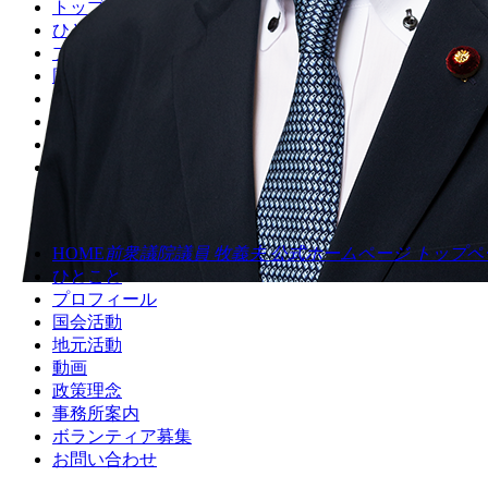
トップページ
ひとこと
プロフィール
国会活動
地元活動
政策理念
動画
事務所案内
ボランティア
お問い合わせ
HOME
前衆議院議員 牧義夫 公式ホームページ トップペ
ひとこと
プロフィール
国会活動
地元活動
動画
政策理念
事務所案内
ボランティア募集
お問い合わせ