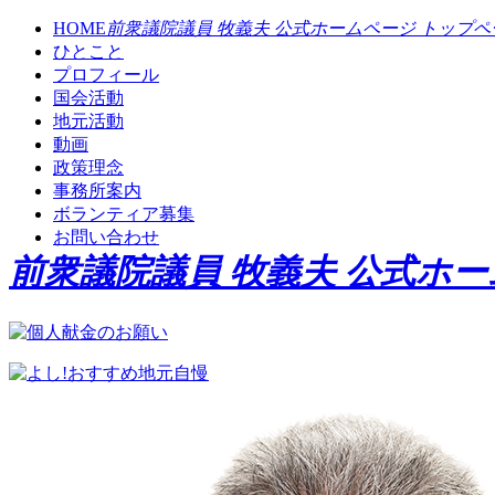
HOME
前衆議院議員 牧義夫 公式ホームページ トップペ
ひとこと
プロフィール
国会活動
地元活動
動画
政策理念
事務所案内
ボランティア募集
お問い合わせ
前衆議院議員 牧義夫 公式ホ