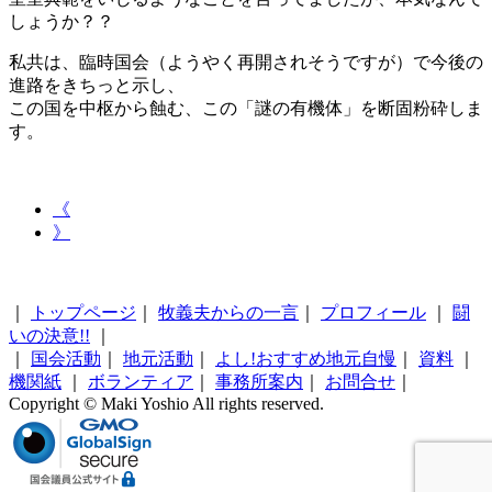
しょうか？？
私共は、臨時国会（ようやく再開されそうですが）で今後の
進路をきちっと示し、
この国を中枢から蝕む、この「謎の有機体」を断固粉砕しま
す。
《
》
｜
トップページ
｜
牧義夫からの一言
｜
プロフィール
｜
闘
いの決意!!
｜
｜
国会活動
｜
地元活動
｜
よし!おすすめ地元自慢
｜
資料
｜
機関紙
｜
ボランティア
｜
事務所案内
｜
お問合せ
｜
Copyright © Maki Yoshio All rights reserved.