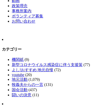
動画
政策理念
事務所案内
ボランティア募集
お問い合わせ
カテゴリー
機関紙
(9)
新型コロナウイルス感染症に伴う支援策
(77)
よし!おすすめ 地元自慢
(72)
youtube
(20)
地元活動
(1,079)
牧義夫からの一言
(131)
国会活動
(437)
闘いの決意
(11)