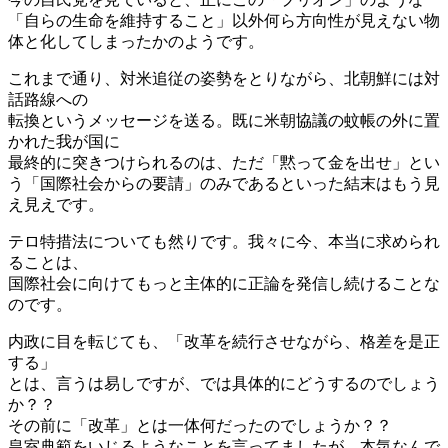
「自らの生命を維持すること」以外何ら方向性が見えない物
体と化してしまったかのようです。
これまで通り、対米追従の姿勢をとりながら、北朝鮮には対
話路線への
転換というメッセージを送る。既に米朝協議の蚊帳の外に置
かれた我が国に
最終的に突きつけられるのは、ただ「黙って金を出せ」とい
う「国際社会からの要請」のみであるといった結末はもう見
え見えです。
テロ特措法についても然りです。我々に今、本当に求められ
ることは、
国際社会に向けてもっと主体的に正論を発信し続けることな
のです。
内政に目を転じても、「改革を続行させながら、格差を是正
する」
とは、言うは易しですが、では具体的にどうするのでしょう
か？？
その前に「改革」とは一体何だったのでしょうか？？
皇室典範をいじるようなことを言ってましたが、本気なんで