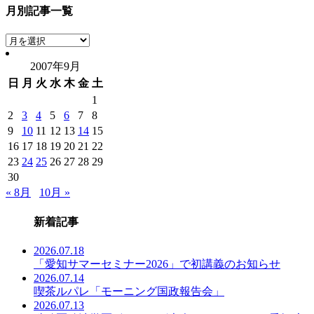
月別記事一覧
月
別
2007年9月
記
日
月
火
水
木
金
土
事
一
1
覧
2
3
4
5
6
7
8
9
10
11
12
13
14
15
16
17
18
19
20
21
22
23
24
25
26
27
28
29
30
« 8月
10月 »
新着記事
2026.07.18
「愛知サマーセミナー2026」で初講義のお知らせ
2026.07.14
喫茶ルパレ「モーニング国政報告会」
2026.07.13