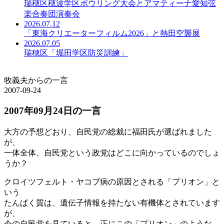
瑞穂区穂波学区ボウリング大会とアマティーナ愛知弦
楽合奏団演奏会
2026.07.12
「東海クリエーターフィルム2026」と熱田空襲展
2026.07.05
瑞穂区「堀田学区防災訓練」
牧義夫からの一言
2007-09-24
2007年09月24日の一言
大方の予想どおり、自民党の総裁に福田氏が選ばれました
が、
一体全体、自民党という政党はどこに向かっているのでしょ
うか？
クロイツフェルト・ヤコブ病の原因とされる「プリオン」と
いう
たんぱく質は、遺伝子情報を持たない有機体とされています
が、
今の自民党を見ていると、正にこの「プリオン」のような